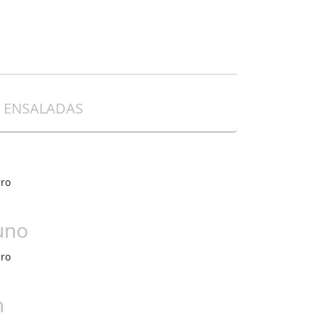
ENSALADAS
uro
uno
uro
n