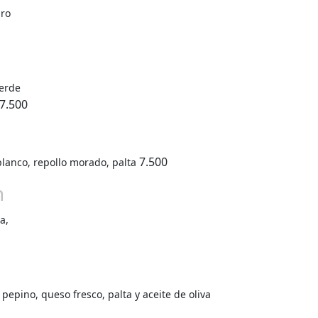
uro
verde
7.500
7.500
blanco, repollo morado, palta
n
a,
a
pepino, queso fresco, palta y aceite de oliva