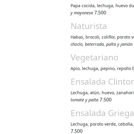
Papa cocida, lechuga, huevo d
7.500
y mayonesa
Naturista
Habas, brocoli, coliflor, poroto 
choclo, beterrada, palta y jamón
Vegetariano
Apio, lechuga, pepino, repollo 
Ensalada Clinto
Lechuga, atún, huevo, zanahori
7.500
tomate y palta
Ensalada Grieg
Lechuga, poroto verde, cebolla, 
7.500