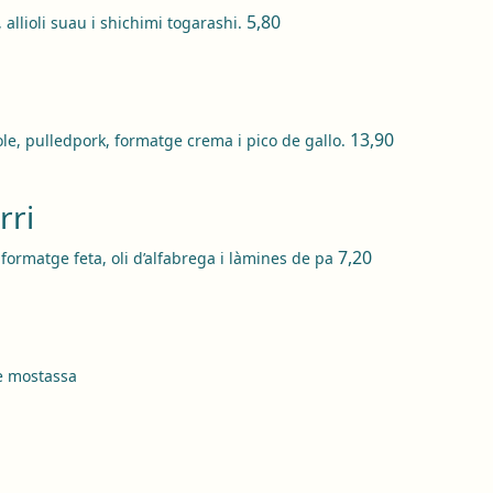
5,80
allioli suau i shichimi togarashi.
13,90
e, pulledpork, formatge crema i pico de gallo.
rri
7,20
ormatge feta, oli d’alfabrega i làmines de pa
e mostassa