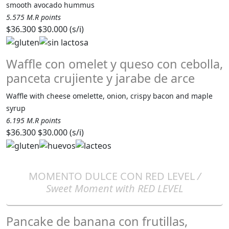
smooth avocado hummus
5.575 M.R points
$36.300
$30.000 (s/i)
Waffle con omelet y queso con cebolla,
panceta crujiente y jarabe de arce
Waffle with cheese omelette, onion, crispy bacon and maple
syrup
6.195 M.R points
$36.300
$30.000 (s/i)
MOMENTO DULCE CON RED LEVEL
/
Sweet Moment with RED LEVEL
Pancake de banana con frutillas,