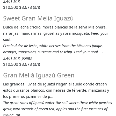
2.401 M.R. ...
$10.500
$8.678 (s/i)
Sweet Gran Melia Iguazú
Dulce de leche criollo, moras blancas de la selva Misionera,
naranjas, mandarinas, grosellas y rosa mosqueta. Feed your
soul...
Creole dulce de leche, white berries from the Misiones jungle,
oranges, tangerines, currants and rosehip. Feed your soul... -
2.401 M.R. points
$10.500
$8.678 (s/i)
Gran Meliá Iguazú Green
Las grandes lluvias de Iguazú riegan el suelo donde crecen
estos duraznos blancos, con hebras de té verde, manzanas y
los primeros jazmines de p...
The great rains of Iguazú water the soil where these white peaches
grow, with strands of green tea, apples and the first jasmines of
spring. Inf...