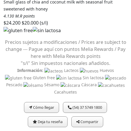
Small glass of chia and coconut milk with seasonal fruit
sweetened with honey
4.130 M.R points
$24.200
$20.000 (s/i)
Precios sujetos a modificaciones / Prices are subject to
change --- Pague aquí con puntos Melia Rewards / Pay
here with Melia Rewards points
"s/i" Sin impuestos nacionales añadidos.
Información:
Lacteos
Huevos
Gluten free
Sin lactosa
Pescado
Sésamo
Cáscara
Cacahuetes
Cómo llegar
(54) 37 5749 1800
Deja tu reseña
Compartir