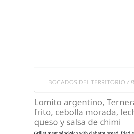
BOCADOS DEL TERRITORIO
/ B
Lomito argentino, Ternera
frito, cebolla morada, le
queso y salsa de chimi
Grillet meat sándwich with ciabatta bread, fried e