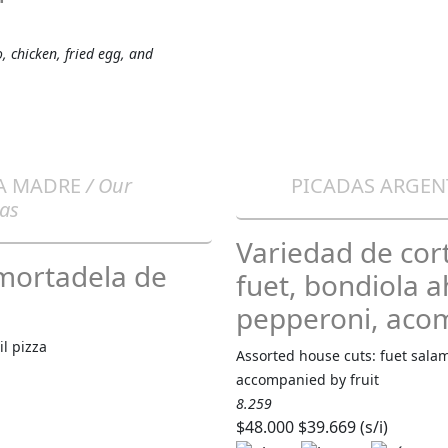
 chicken, fried egg, and
A MADRE
/ Our
PICADAS ARGEN
as
Variedad de cort
 mortadela de
fuet, bondiola 
pepperoni, aco
il pizza
Assorted house cuts: fuet salam
accompanied by fruit
8.259
$48.000
$39.669 (s/i)