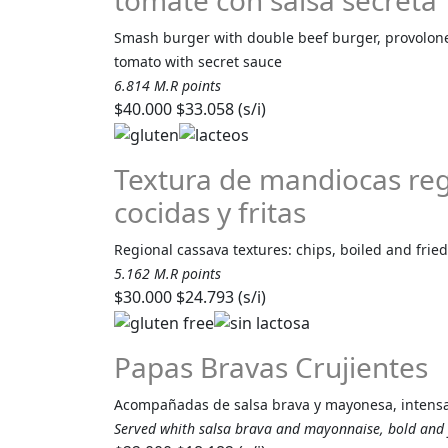
tomate con salsa secreta
Smash burger with double beef burger, provolone
tomato with secret sauce
6.814 M.R points
$40.000
$33.058 (s/i)
Textura de mandiocas regi
cocidas y fritas
Regional cassava textures: chips, boiled and fried
5.162 M.R points
$30.000
$24.793 (s/i)
Papas Bravas Crujientes
Acompañadas de salsa brava y mayonesa, intensa
Served whith salsa brava and mayonnaise, bold and f