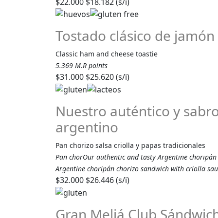
$22.000
$18.182 (s/i)
Tostado clásico de jamón
Classic ham and cheese toastie
5.369 M.R points
$31.000
$25.620 (s/i)
Nuestro auténtico y sabr
argentino
Pan chorizo salsa criolla y papas tradicionales
Pan chorOur authentic and tasty Argentine choripán
Argentine choripán chorizo sandwich with criolla sau
$32.000
$26.446 (s/i)
Gran Meliá Club Sándwic