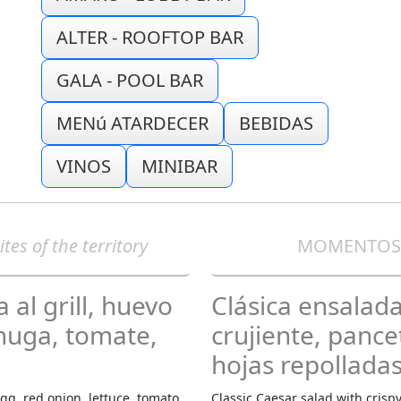
ALTER - ROOFTOP BAR
GALA - POOL BAR
MENú ATARDECER
BEBIDAS
VINOS
MINIBAR
ites of the territory
MOMENTOS 
 al grill, huevo
Clásica ensalada
chuga, tomate,
crujiente, pance
hojas repolladas
gg, red onion, lettuce, tomato,
Classic Caesar salad with crisp