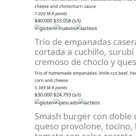
cheese and chimichurri sauce
7.020 M.R points
$40.000
$33.058 (s/i)
Trío de empanadas caser
cortada a cuchillo, surubí
cremoso de choclo y que
Trio of homemade empanadas: knife-cut beef, Par
corn and cheese
5.369 M.R points
$30.000
$24.793 (s/i)
Smash burger con doble c
queso provolone, tocino, 