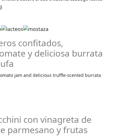
g
ros confitados,
mate y deliciosa burrata
rufa
omato jam and delicious truffle-scented burrata
cchini con vinagreta de
 de parmesano y frutas