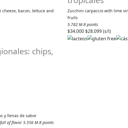
tropicales
 cheese, bacon, lettuce and
Zucchini carpaccio with lime v
fruits
5.782 M.R points
$34.000
$28.099 (s/i)
onales: chips,
s y llenas de sabor
ull of flavor 5.556 M.R points