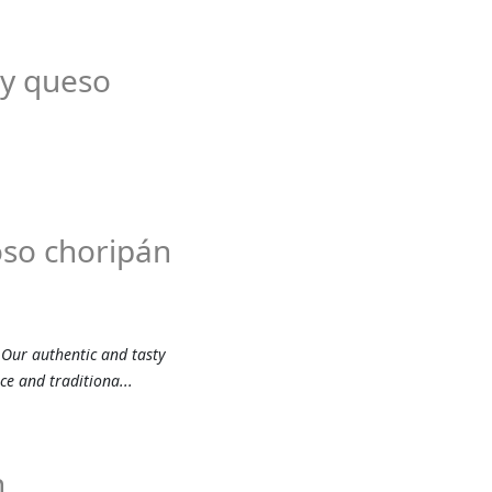
 y queso
oso choripán
 Our authentic and tasty
ce and traditiona...
h