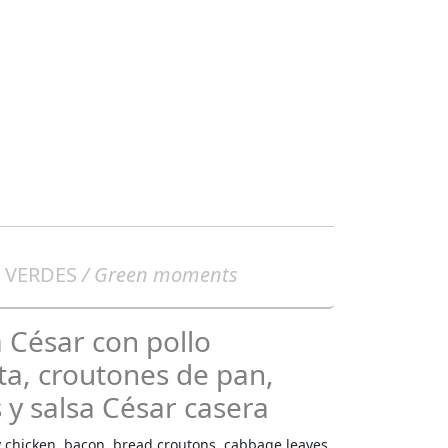
VERDES
/ Green moments
 César con pollo
ta, croutones de pan,
 y salsa César casera
y chicken, bacon, bread croutons, cabbage leaves