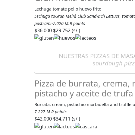
Lechuga tomate pollo huevo frito
Lechuga toGran Meliá Club Sandwich Lettuce, tomato,
pastrami-7.020 M.R points
$36.000
$29.752 (s/i)
NUESTRAS PIZZAS DE MAS
sourdough pizz
Pizza de burrata, crema,
pistacho y aceite de trufa
Burrata, cream, pistachio mortadella and truffle o
7.227 M.R points
$42.000
$34.711 (s/i)