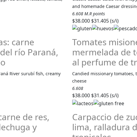
and homemade Caesar dressin
6.608 M.R points
$38.000
$31.405 (s/i)
as: carne
Tomates misione
 del río Paraná,
mermelada de to
so
al perfume de t
aná River surubí fish, creamy
Candied missionary tomatoes, t
cheese
6.608
$38.000
$31.405 (s/i)
arne de res,
Carpaccio de zu
lechuga y
lima, ralladura