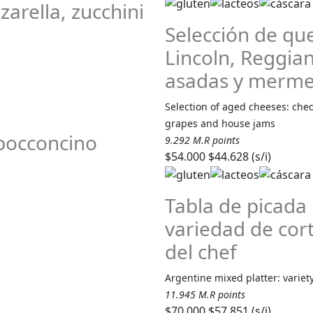
zarella, zucchini
Selección de qu
Lincoln, Reggia
asadas y mermel
Selection of aged cheeses: che
grapes and house jams
 bocconcino
9.292 M.R points
$54.000
$44.628 (s/i)
Tabla de picada
variedad de cort
del chef
Argentine mixed platter: variet
11.945 M.R points
$70.000
$57.851 (s/i)