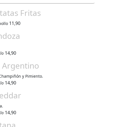
atas Fritas
11,90
pollo
ndoza
14,90
llo
 Argentino
Champiñón y Pimiento.
14,90
llo
heddar
a.
14,90
llo
tana