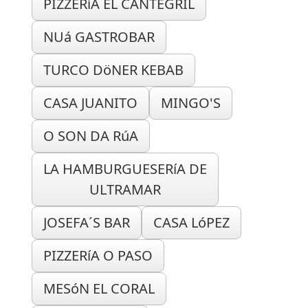
PIZZERíA EL CANTEGRIL
NUá GASTROBAR
TURCO DöNER KEBAB
CASA JUANITO
MINGO'S
O SON DA RúA
LA HAMBURGUESERíA DE
ULTRAMAR
JOSEFA´S BAR
CASA LóPEZ
PIZZERíA O PASO
MESóN EL CORAL