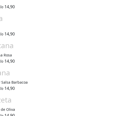
14,90
llo
a
14,90
llo
cana
sa Rosa
14,90
llo
ana
 Salsa Barbacoa
14,90
llo
zeta
 de Oliva
14,90
llo